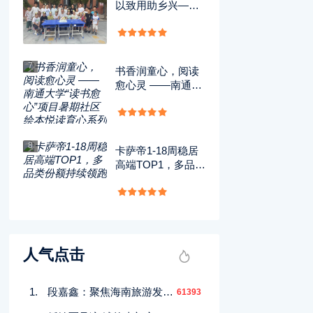
以致用助乡兴——
延大青年以支教之
力点亮山野希望
7
书香润童心，阅读
愈心灵 ——南通大
学“读书愈心”项目
暑期社区绘本悦读
育心系列社会实践
8
卡萨帝1-18周稳居
高端TOP1，多品类
份额持续领跑
人气点击
段嘉鑫：聚焦海南旅游发展，以实干与创新诠释青年文旅人初心
61393