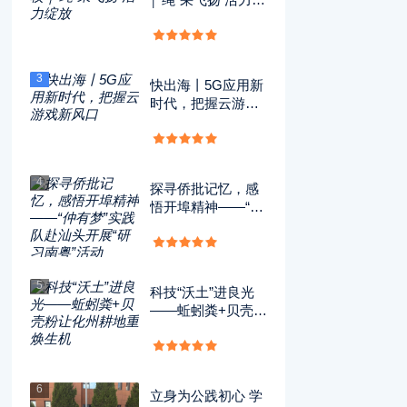
放
3
快出海丨5G应用新
时代，把握云游戏
新风口
4
探寻侨批记忆，感
悟开埠精神——“仲
有梦”实践队赴汕头
开展“研习南粤”活
动
5
科技“沃土”进良光
——蚯蚓粪+贝壳粉
让化州耕地重焕生
机
6
立身为公践初心 学