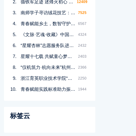
循铁军足迹 述烽火初心 ——新四军铁军精神调研与传播主题实践活动圆满结束
12409
南师学子寻访绒花技艺：为非遗传承播撒新生力量
7525
青春赋能乡土，数智守护安康
6567
《文脉·艺魂·收藏》中国顶尖书画家---罗天水
4324
“星耀杏林”志愿服务队进社区——健康服务暖民心，打通基层健康保障“最后一公里”
2432
星耀十七载 共赋童心梦：“Do都城”17周岁了！ “Do市百家”成人学院解锁体验教育新图景
2403
“仪机筑力·杭向未来”杭州实践支队实践总结
2366
浙江育英职业技术学院“东沙湖‘育’见爱”青春建功实践团∶“暖心夏令营守护“小候鸟”
2250
青春赋能实践标准助力振兴——中国计量大学质标学子探寻松阳县茶产业振兴可行路径
1944
标签云