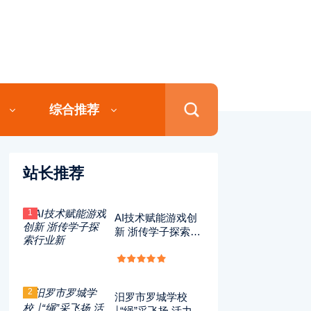
综合推荐
站长推荐
1
AI技术赋能游戏创
新 浙传学子探索行
业新
2
汨罗市罗城学校
￨“绳”采飞扬 活力绽