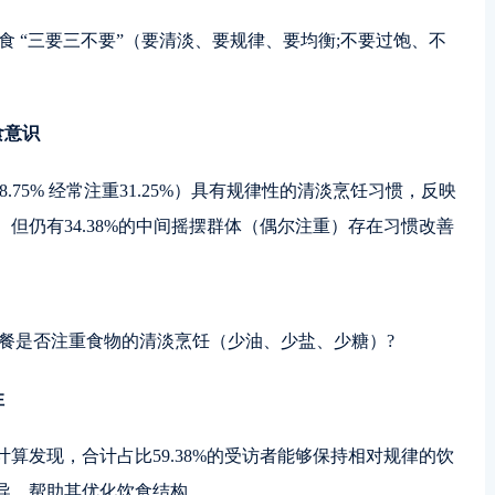
饮食 “三要三不要”（要清淡、要规律、要均衡;不要过饱、不
食意识
.75% 经常注重31.25%）具有规律性的清淡烹饪习惯，反映
但仍有34.38%的中间摇摆群体（偶尔注重）存在习惯改善
，每餐是否注重食物的清淡烹饪（少油、少盐、少糖）?
性
算发现，合计占比59.38%的受访者能够保持相对规律的饮
导，帮助其优化饮食结构。