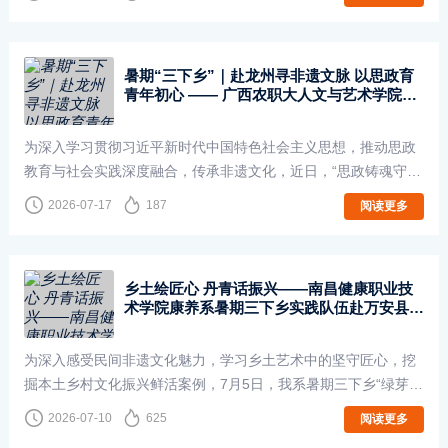
日，泸溪县2026年“国培计划”中小学骨···
暑期“三下乡”｜赴龙州寻非遗文脉 以思政育
青年初心 —— 广西农职大人文与艺术学院三
下乡实践圆满开展
为深入学习贯彻习近平新时代中国特色社会主义思想，推动思政
教育与社会实践深度融合，传承非遗文化，近日，“思政铸魂守初
心，非遗农韵传薪火”—— 广西农业职业技术大学人文与艺术学
2026-07-17
187
阅读更多
院赴崇左龙州县暑期社会实践团前···
乡土绘匠心 丹青话振兴——南昌健康职业技
术学院康养系暑期三下乡实践队伍赴万安县田
北农民画村专访农民画家罗晓青
为深入感受民间非遗文化魅力，学习乡土艺术中的坚守匠心，挖
掘本土乡村文化振兴鲜活案例，7月5日，我系暑期三下乡“绿芽筑
梦”社会实践队前往江西省吉安市万安县高陂镇田北农民画村开展
2026-07-10
625
阅读更多
实地实践活动，近距离走访本土···