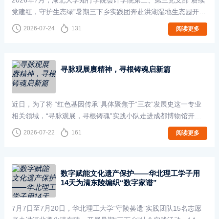
2026年7月，湖北大学知行学院会计学院第二、第三党支部“赓续
党建红，守护生态绿”暑期三下乡实践团奔赴洪湖湿地生态园开展
调研研学实践。为深入学习贯彻生态文明思想，推动党建育人与
2026-07-24
131
阅读更多
社会实践深度融合，实践团确立红···
寻脉观展赓精神，寻根铸魂启新篇
近日，为了将 “红色基因传承”具体聚焦于“三农”发展史这一专业
相关领域，“寻脉观展，寻根铸魂”实践小队走进成都博物馆开展
了一场以“寻根铸魂，根读兴川”为主题的调研与探访活动。同学
2026-07-22
161
阅读更多
们在馆内穿梭于古今之间，···
​数字赋能文化遗产保护——华北理工学子用
14天为清东陵编织“数字家谱”
7月7日至7月20日，华北理工大学“守陵荟遗”实践团队15名志愿