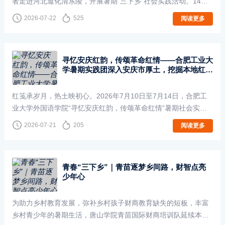
者走进河北遵化清东陵，开展暑期“三下乡”社会实践活动。14天
里，团队成员深入守陵人村落，围绕世界文化遗产保护与地方文
2026-07-22
525
阅读更多
化传承，开展了田野调查、口述史···
寻忆安庆红韵，传颂革命红情——合肥工业大
学暑期实践团深入安庆市厚土，挖掘本地红色
资源。
红笺承岁月，热土映初心。2026年7月10日至7月14日，合肥工
业大学外国语学院“寻忆安庆红韵，传颂革命红情”暑期社会实践
团队走进安徽省安庆市，深入探寻本土红色文脉，挖掘革命旧
2026-07-21
205
阅读更多
址、英烈事迹与老兵故事背后的红色底···
青春“三下乡”｜青苗逐梦乡间路，财智点亮
少年心
为助力乡村教育发展，弥补乡村孩子财商教育缺失的短板，丰富
乡村青少年的暑期生活，唐山学院青苗国际财商培训队延续本专